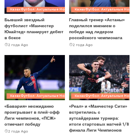
КазахФутбол: Актуальные Новости
КазахФутбол: Актуальные Ново
Бывший звездный
Главный тренер «Астаны»
футболист «Манчестер
поделился мнением о
Юнайтед» планирует дебют
победе над лидером
в боксе
российского чемпионата
2 года Ago
2 года Ago
КазахФутбол: Актуальные Новости
КазахФутбол: Актуальные Ново
«Бавария» неожиданно
«Реал» и «Манчестер Сити»
проигрывает в плей-офф
встретились с
Лиги чемпионов, «ПСЖ»
аутсайдерами турнира:
отмечает победу
итоги стартовых матчей 1/8
финала Лиги Чемпионов
2 года Ago