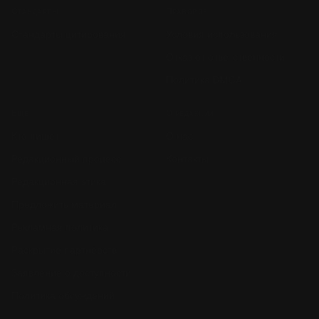
Стандарты
Правовое
Стандарты цитирования
Условия использования
Отказ от ответственности
Политика DMCA
Ещё
О редакции
Кто пишет
О нас
Редакционный процесс
Контакты
Редакционная этика
Предложить материал
Рекламная политика
Раскрытие партнёрств
Заявление о доступности
Политика обсуждений