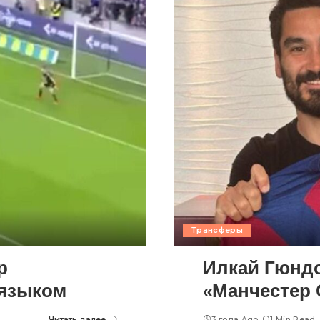
Трансферы
р
Илкай Гюндо
 языком
«Манчестер 
Читать далее
3 года Ago
1 Min Read