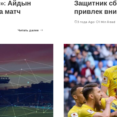
»: Айдын
Защитник сб
а матч
привлек вни
3 года Ago
1 Min Read
Читать далее