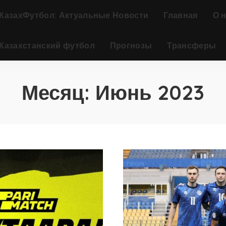
КазахФутбол: Актуальные Новости
Главная
О 
Казахстанский футбол
Прогнозы
Трансферы
Месяц:
Июнь 2023