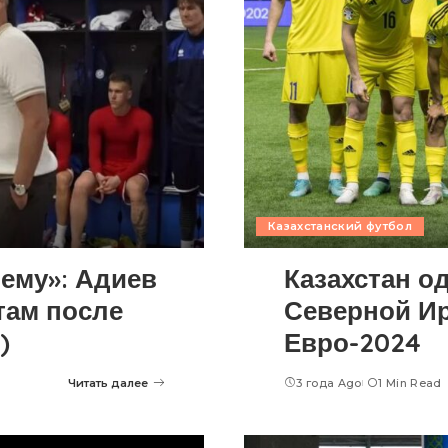
Казахстанский футбол
ему»: Адиев
Казахстан о
там после
Северной Ир
)
Евро-2024
Читать далее
3 года Ago
1 Min Read