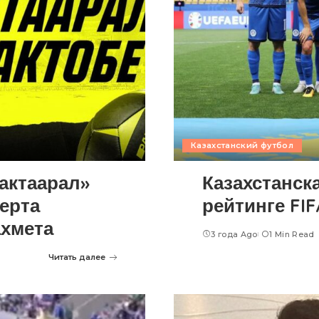
Казахстанский футбол
актаарал»
Казахстанск
перта
рейтинге FIF
хмета
3 года Ago
1 Min Read
Читать далее