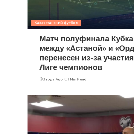
Казахстанский футбол
Матч полуфинала Кубка
между «Астаной» и «Ор
перенесен из-за участи
Лиге чемпионов
3 года Ago
1 Min Read