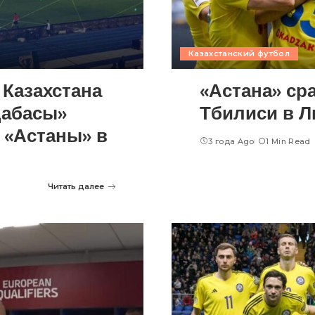
Казахстанский футбол
 Казахстана
«Астана» ср
дабасы»
Тбилиси в Л
я «Астаны» в
3 года Ago
1 Min Read
Читать далее