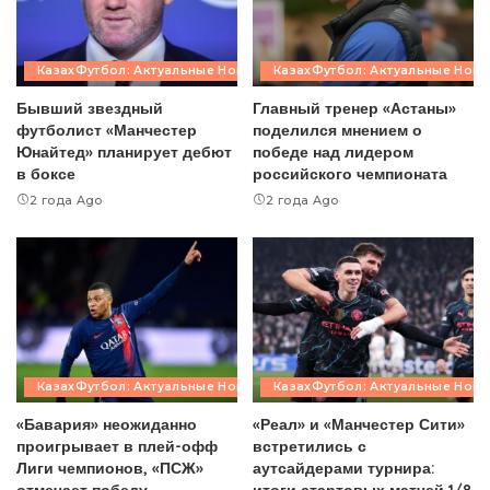
КазахФутбол: Актуальные Новости
КазахФутбол: Актуальные Ново
Бывший звездный
Главный тренер «Астаны»
футболист «Манчестер
поделился мнением о
Юнайтед» планирует дебют
победе над лидером
в боксе
российского чемпионата
2 года Ago
2 года Ago
КазахФутбол: Актуальные Новости
КазахФутбол: Актуальные Ново
«Бавария» неожиданно
«Реал» и «Манчестер Сити»
проигрывает в плей-офф
встретились с
Лиги чемпионов, «ПСЖ»
аутсайдерами турнира:
отмечает победу
итоги стартовых матчей 1/8