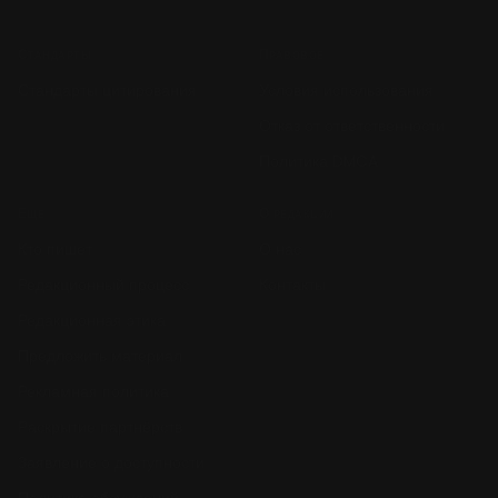
Стандарты
Правовое
Стандарты цитирования
Условия использования
Отказ от ответственности
Политика DMCA
Ещё
О редакции
Кто пишет
О нас
Редакционный процесс
Контакты
Редакционная этика
Предложить материал
Рекламная политика
Раскрытие партнёрств
Заявление о доступности