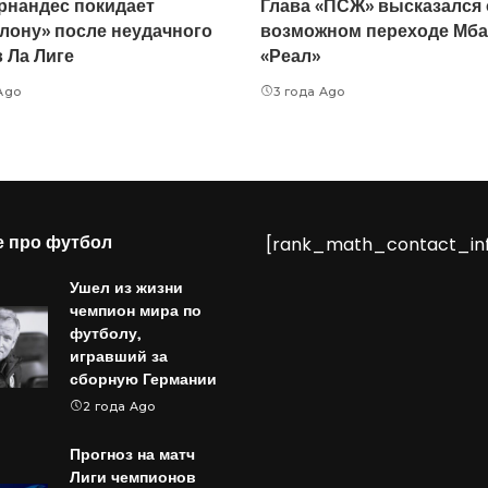
рнандес покидает
Глава «ПСЖ» высказался 
лону» после неудачного
возможном переходе Мба
в Ла Лиге
«Реал»
Ago
3 года Ago
е про футбол
[rank_math_contact_in
Ушел из жизни
чемпион мира по
футболу,
игравший за
сборную Германии
2 года Ago
Прогноз на матч
Лиги чемпионов