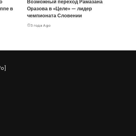
о
Возможный переход Рамазана
ппе в
Оразова в «Целе» — лидер
чемпионата Словении
3 года Ago
fo]