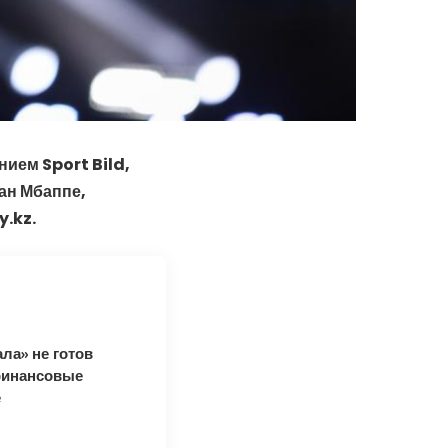
ием Sport Bild,
ан Мбаппе,
y.kz.
ла» не готов
финансовые
е