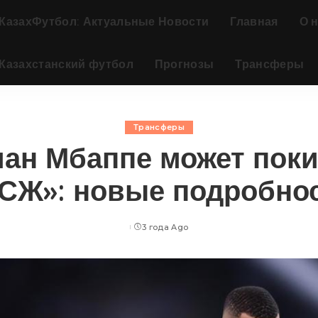
КазахФутбол: Актуальные Новости
Главная
О 
Казахстанский футбол
Прогнозы
Трансферы
Трансферы
ан Мбаппе может пок
СЖ»: новые подробно
3 года Ago
Posted
by