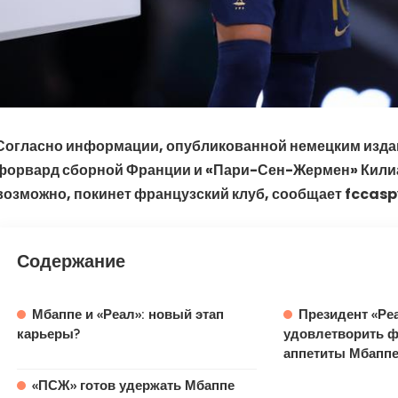
Согласно информации, опубликованной немецким издан
форвард сборной Франции и «Пари-Сен-Жермен» Кили
возможно, покинет французский клуб, сообщает fccasp
Содержание
Мбаппе и «Реал»: новый этап
Президент «Реа
карьеры?
удовлетворить 
аппетиты Мбапп
«ПСЖ» готов удержать Мбаппе