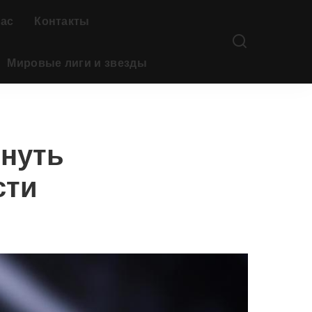
нас
Контакты
Мировые лиги и звезды
инуть
сти