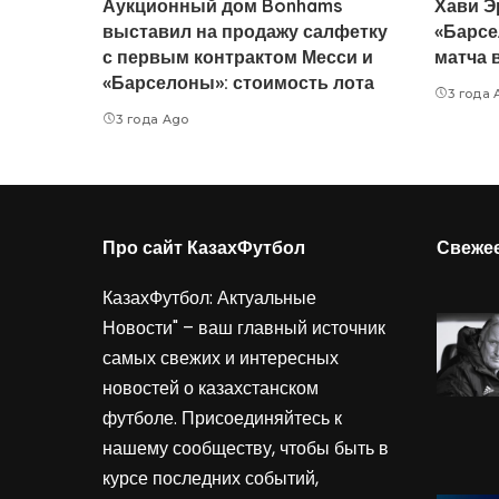
Аукционный дом Bonhams
Хави Э
выставил на продажу салфетку
«Барсе
с первым контрактом Месси и
матча 
«Барселоны»: стоимость лота
3 года 
3 года Ago
Про сайт КазахФутбол
Свеже
КазахФутбол: Актуальные
Новости" – ваш главный источник
самых свежих и интересных
новостей о казахстанском
футболе. Присоединяйтесь к
нашему сообществу, чтобы быть в
курсе последних событий,