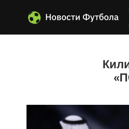
Кили
«П