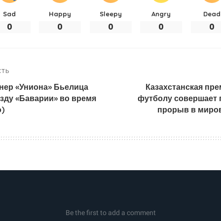
Sad
Happy
Sleepy
Angry
Dead
0
0
0
0
0
СТЬ
нер «Униона» Бьелица
Казахстанская пре
езду «Баварии» во время
футболу совершает
о)
прорыв в миро