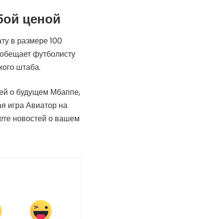
бой ценой
ту в размере 100
б обещает футболисту
кого штаба.
ей о будущем Мбаппе,
ая игра Авиатор на
дете новостей о вашем