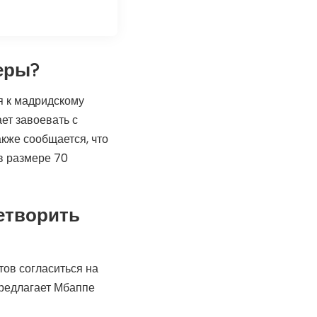
еры?
я к мадридскому
ет завоевать с
кже сообщается, что
в размере 70
етворить
тов согласиться на
предлагает Мбаппе