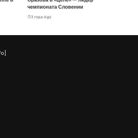
чемпионата Словении
3 года Ago
fo]