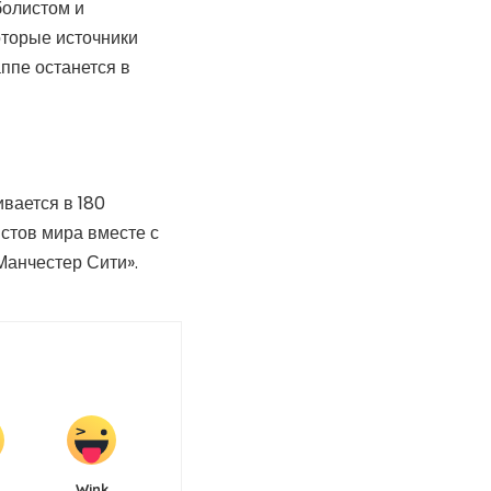
болистом и
оторые источники
аппе останется в
вается в 180
стов мира вместе с
Манчестер Сити».
Wink