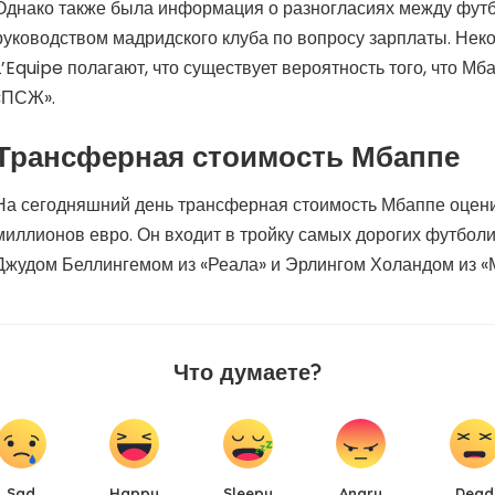
Однако также была информация о разногласиях между фут
руководством мадридского клуба по вопросу зарплаты. Нек
L’Equipe полагают, что существует вероятность того, что Мб
«ПСЖ».
Трансферная стоимость Мбаппе
На сегодняшний день трансферная стоимость Мбаппе оцени
миллионов евро. Он входит в тройку самых дорогих футболи
Джудом Беллингемом из «Реала» и Эрлингом Холандом из «
Что думаете?
Sad
Happy
Sleepy
Angry
Dead