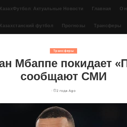
КазахФутбол: Актуальные Новости
Главная
О 
Казахстанский футбол
Прогнозы
Трансферы
Трансферы
ан Мбаппе покидает «
сообщают СМИ
2 года Ago
Posted
by