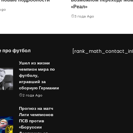
«Реал»
Ago
3 года Ago
е про футбол
[rank_math_contact_in
Ушел из жизни
чемпион мира по
футболу,
игравший за
сборную Германии
2 года Ago
Прогноз на матч
Лиги чемпионов
ПСВ против
«Боруссии