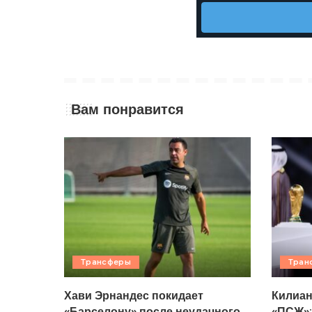
Вам понравится
Трансферы
Тран
Хави Эрнандес покидает
Килиан
«Барселону» после неудачного
«ПСЖ»: