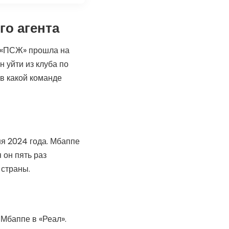
го агента
м «ПСЖ» прошла на
 уйти из клуба по
 в какой команде
я 2024 года. Мбаппе
 он пять раз
 страны.
Мбаппе в «Реал».