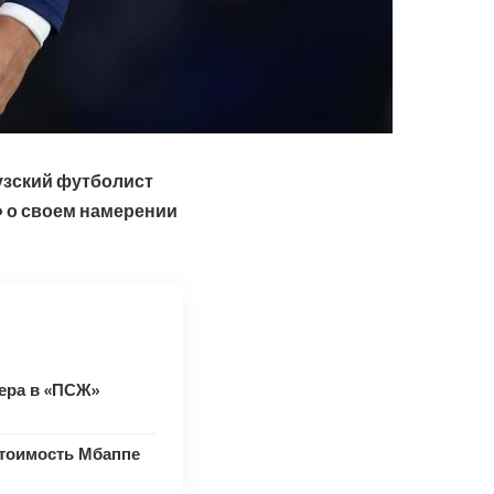
узский футболист
 о своем намерении
ера в «ПСЖ»
тоимость Мбаппе