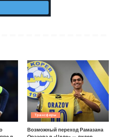
Трансферы
о
Возможный переход Рамазана
ппе в
Оразова в «Целе» — лидер