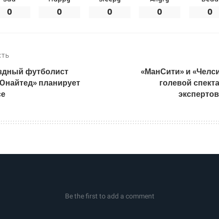
0
0
0
0
0
СТЬ
здный футболист
«МанСити» и «Челси
Юнайтед» планирует
голевой спекта
се
экспертов