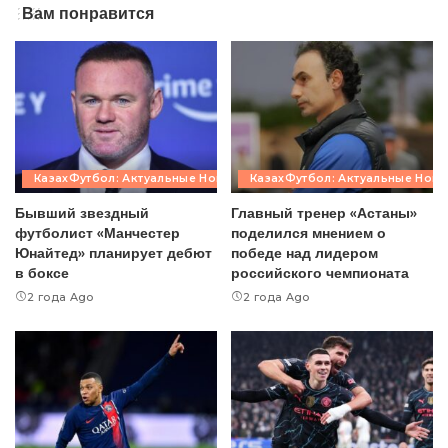
Вам понравится
КазахФутбол: Актуальные Новости
КазахФутбол: Актуальные Ново
Бывший звездный
Главный тренер «Астаны»
футболист «Манчестер
поделился мнением о
Юнайтед» планирует дебют
победе над лидером
в боксе
российского чемпионата
2 года Ago
2 года Ago