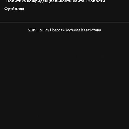
Политика конфиденциальности сайта «Новости
Футбола»
2015 - 2023 Новости Футбола Казахстана
Стандарты
Правовое
Стандарты цитирования
Условия использования
Отказ от ответственности
Политика DMCA
Ещё
О редакции
Кто пишет
О нас
Редакционный процесс
Контакты
Редакционная этика
Предложить материал