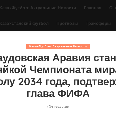
КазахФутбол: Актуальные Новости
Главная
О 
Казахстанский футбол
Прогнозы
Трансферы
КазахФутбол: Актуальные Новости
аудовская Аравия стан
яйкой Чемпионата мир
лу 2034 года, подтве
глава ФИФА
3 года Ago
Posted
by