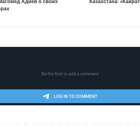
 Магомед Адиев о своих
Казахстана: «Кайра
ирах