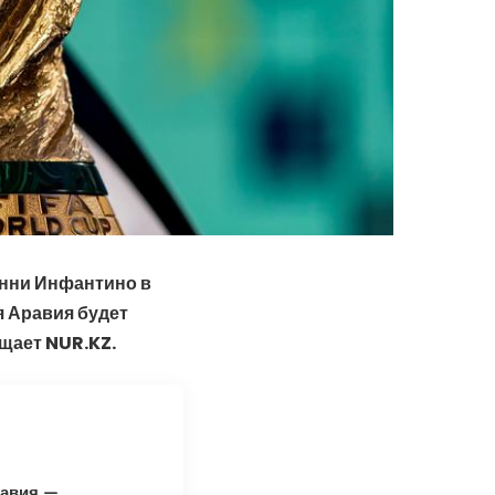
нни Инфантино в
я Аравия будет
щает NUR.KZ.
равия —