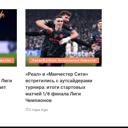
овости
КазахФутбол: Актуальные Новости
«Реал» и «Манчестер Сити»
 Лиги
встретились с аутсайдерами
ает
турнира: итоги стартовых
матчей 1/8 финала Лиги
Чемпионов
2 года Ago