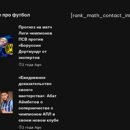
е про футбол
[rank_math_contact_in
Прогноз на матч
Лиги чемпионов
ПСВ против
«Боруссии
Дортмунд» от
экспертов
2 года Ago
«Ежедневное
доказательство
своего
мастерства»: Абат
Аймбетов о
соперничестве с
чемпионом АПЛ в
своем новом клубе
2 года Ago