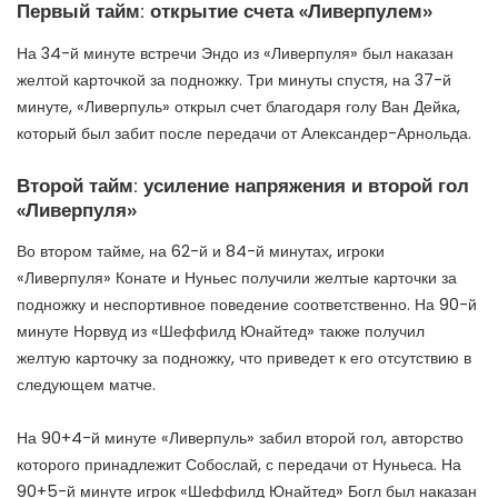
Первый тайм: открытие счета «Ливерпулем»
На 34-й минуте встречи Эндо из «Ливерпуля» был наказан
желтой карточкой за подножку. Три минуты спустя, на 37-й
минуте, «Ливерпуль» открыл счет благодаря голу Ван Дейка,
который был забит после передачи от Александер-Арнольда.
Второй тайм: усиление напряжения и второй гол
«Ливерпуля»
Во втором тайме, на 62-й и 84-й минутах, игроки
«Ливерпуля» Конате и Нуньес получили желтые карточки за
подножку и неспортивное поведение соответственно. На 90-й
минуте Норвуд из «Шеффилд Юнайтед» также получил
желтую карточку за подножку, что приведет к его отсутствию в
следующем матче.
На 90+4-й минуте «Ливерпуль» забил второй гол, авторство
которого принадлежит Собослай, с передачи от Нуньеса. На
90+5-й минуте игрок «Шеффилд Юнайтед» Богл был наказан