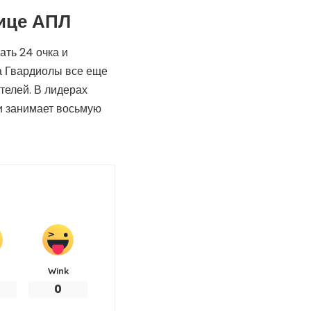
лице АПЛ
ать 24 очка и
а Гвардиолы все еще
телей. В лидерах
ми занимает восьмую
Wink
0