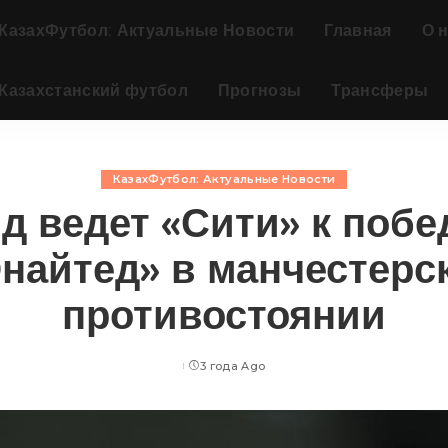
КазахФутбол: Актуальные Новости
Главная
О 
Казахстанский футбол
Прогнозы
Трансферы
КазахФутбол: Актуальные Новости
д ведет «Сити» к побе
найтед» в манчестерс
противостоянии
3 года Ago
Posted
by