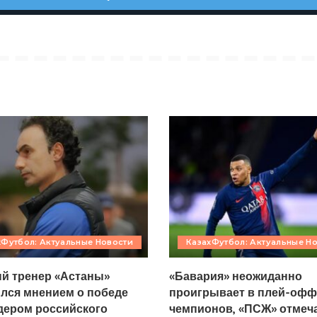
хФутбол: Актуальные Новости
КазахФутбол: Актуальные Н
й тренер «Астаны»
«Бавария» неожиданно
лся мнением о победе
проигрывает в плей-офф
дером российского
чемпионов, «ПСЖ» отмеч