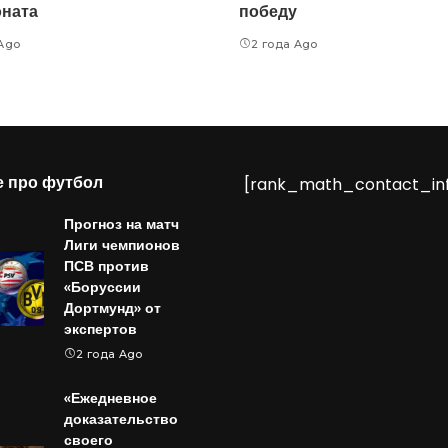
ната
победу
 Ago
2 года Ago
е про футбол
[rank_math_contact_in
Прогноз на матч
Лиги чемпионов
ПСВ против
«Боруссии
Дортмунд» от
экспертов
2 года Ago
«Ежедневное
доказательство
своего