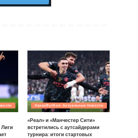
овости
КазахФутбол: Актуальные Новости
«Реал» и «Манчестер Сити»
 Лиги
встретились с аутсайдерами
ает
турнира: итоги стартовых