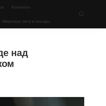
нас
Контакты
Мировые лиги и звезды
де над
ком