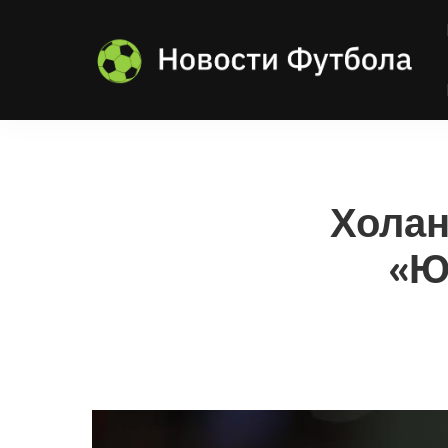
Холан
«Ю