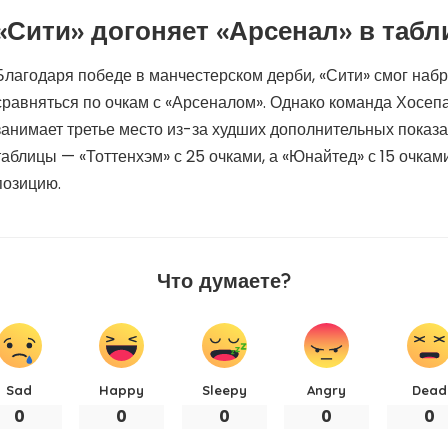
«Сити» догоняет «Арсенал» в таб
Благодаря победе в манчестерском дерби, «Сити» смог набр
сравняться по очкам с «Арсеналом». Однако команда Хосеп
занимает третье место из-за худших дополнительных показа
таблицы — «Тоттенхэм» с 25 очками, а «Юнайтед» с 15 очка
позицию.
Что думаете?
Sad
Happy
Sleepy
Angry
Dead
0
0
0
0
0