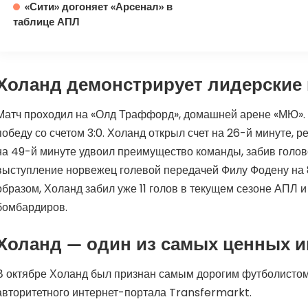
«Сити» догоняет «Арсенал» в
таблице АПЛ
Холанд демонстрирует лидерские 
Матч проходил на «Олд Траффорд», домашней арене «МЮ».
победу со счетом 3:0. Холанд открыл счет на 26-й минуте, р
на 49-й минуте удвоил преимущество команды, забив голов
выступление норвежец голевой передачей Филу Фодену на 
образом, Холанд забил уже 11 голов в текущем сезоне АПЛ и
бомбардиров.
Холанд — один из самых ценных и
В октябре Холанд был признан самым дорогим футболистом
авторитетного интернет-портала Transfermarkt.