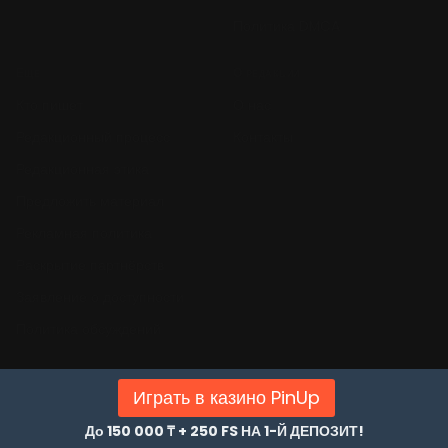
Политика DMCA
Ещё
О редакции
Кто пишет
О нас
Редакционный процесс
Контакты
Редакционная этика
Предложить материал
Рекламная политика
Раскрытие партнёрств
Заявление о доступности
Политика обсуждений
Играть в казино PinUp
До 150 000 ₸ + 250 FS НА 1-Й ДЕПОЗИТ!