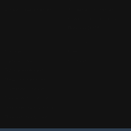
Стандарты цитирования
Условия использования
Отказ от ответственности
Политика DMCA
Ещё
О редакции
Кто пишет
О нас
Редакционный процесс
Контакты
Редакционная этика
Предложить материал
Рекламная политика
Раскрытие партнёрств
Заявление о доступности
Политика обсуждений