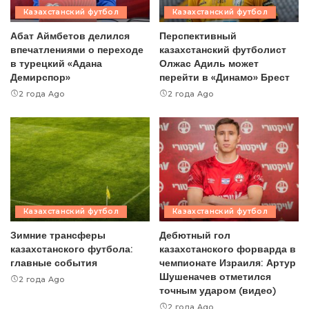
Казахстанский футбол
Казахстанский футбол
Абат Аймбетов делился
Перспективный
впечатлениями о переходе
казахстанский футболист
в турецкий «Адана
Олжас Адиль может
Демирспор»
перейти в «Динамо» Брест
2 года Ago
2 года Ago
Казахстанский футбол
Казахстанский футбол
Зимние трансферы
Дебютный гол
казахстанского футбола:
казахстанского форварда в
главные события
чемпионате Израиля: Артур
Шушеначев отметился
2 года Ago
точным ударом (видео)
2 года Ago