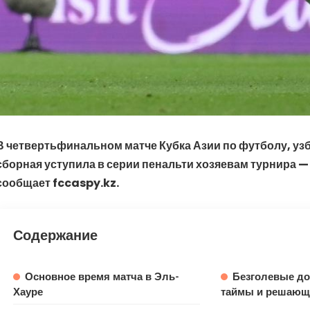
В четвертьфинальном матче Кубка Азии по футболу, уз
сборная уступила в серии пенальти хозяевам турнира —
сообщает fccaspy.kz.
Содержание
Основное время матча в Эль-
Безголевые д
Хауре
таймы и решающа