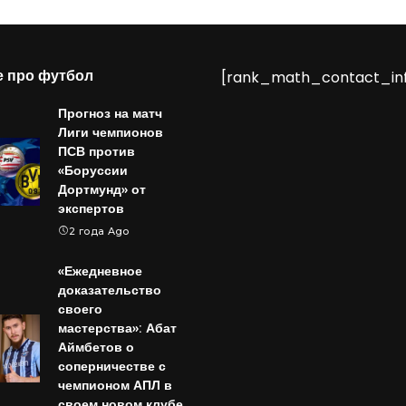
е про футбол
[rank_math_contact_in
Прогноз на матч
Лиги чемпионов
ПСВ против
«Боруссии
Дортмунд» от
экспертов
2 года Ago
«Ежедневное
доказательство
своего
мастерства»: Абат
Аймбетов о
соперничестве с
чемпионом АПЛ в
своем новом клубе