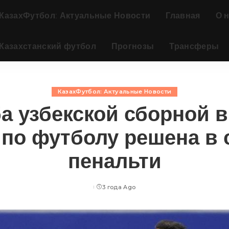
КазахФутбол: Актуальные Новости
Главная
О 
Казахстанский футбол
Прогнозы
Трансферы
КазахФутбол: Актуальные Новости
а узбекской сборной в
 по футболу решена в 
пенальти
3 года Ago
Posted
by