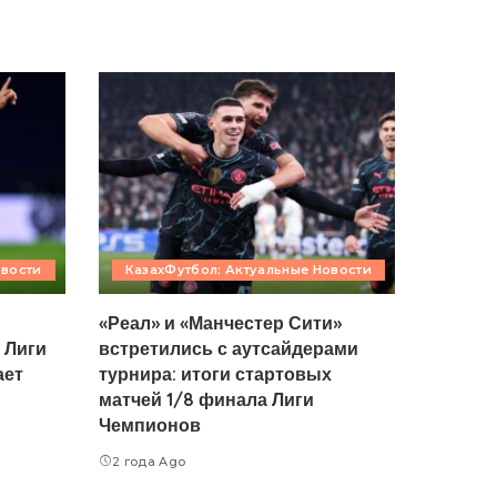
овости
КазахФутбол: Актуальные Новости
«Реал» и «Манчестер Сити»
 Лиги
встретились с аутсайдерами
ает
турнира: итоги стартовых
матчей 1/8 финала Лиги
Чемпионов
2 года Ago