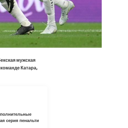
бекская мужская
 команде Катара,
ополнительные
я серия пенальти