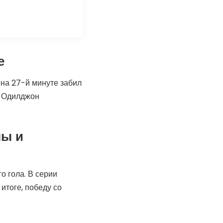
е
 на 27-й минуте забил
е Одилджон
мы и
о гола. В серии
итоге, победу со