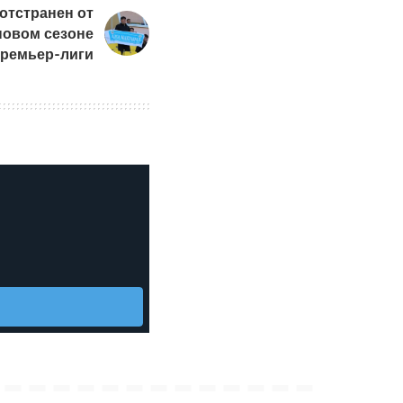
отстранен от
новом сезоне
премьер-лиги