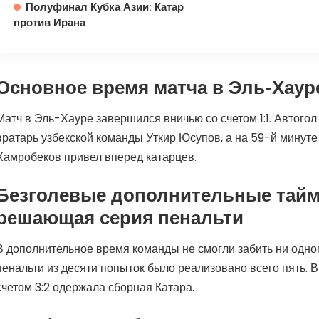
Полуфинал Кубка Азии: Катар
против Ирана
Основное время матча в Эль-Хаур
Матч в Эль-Хауре завершился вничью со счетом 1:1. Автогол
вратарь узбекской команды Уткир Юсупов, а на 59-й минут
Хамробеков привел вперед катарцев.
Безголевые дополнительные тай
решающая серия пенальти
В дополнительное время команды не смогли забить ни одног
пенальти из десяти попыток было реализовано всего пять. В 
счетом 3:2 одержала сборная Катара.