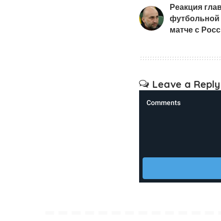
Реакция гла
футбольной 
матче с Рос
Leave a Reply