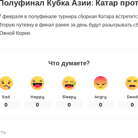
Полуфинал Кубка Азии: Катар про
7 февраля в полуфинале турнира сборная Катара встретитс
Вторую путевку в финал ранее за день будут разыгрывать 
Южной Кореи.
Что думаете?
Sad
Happy
Sleepy
Angry
Dead
0
0
0
0
0
СТЬ