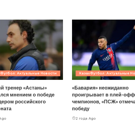
хФутбол: Актуальные Новости
КазахФутбол: Актуальные Н
й тренер «Астаны»
«Бавария» неожиданно
лся мнением о победе
проигрывает в плей-офф
дером российского
чемпионов, «ПСЖ» отмеч
ната
победу
 Ago
2 года Ago