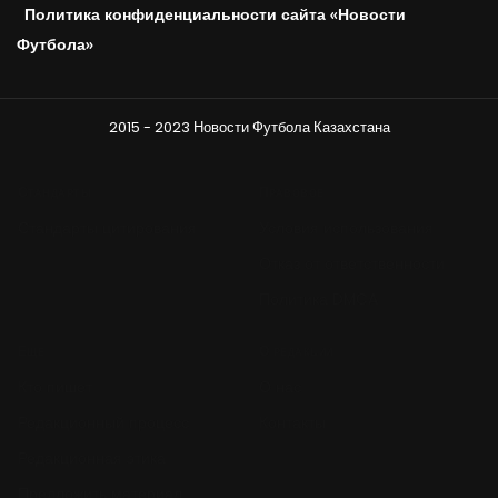
Политика конфиденциальности сайта «Новости
Футбола»
2015 - 2023 Новости Футбола Казахстана
Стандарты
Правовое
Стандарты цитирования
Условия использования
Отказ от ответственности
Политика DMCA
Ещё
О редакции
Кто пишет
О нас
Редакционный процесс
Контакты
Редакционная этика
Предложить материал