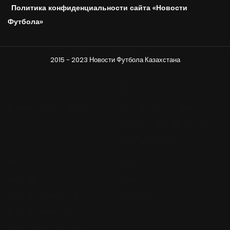
Политика конфиденциальности сайта «Новости
Футбола»
2015 - 2023 Новости Футбола Казахстана
Стандарты
Правовое
Стандарты цитирования
Условия использования
Отказ от ответственности
Политика DMCA
Ещё
О редакции
Кто пишет
О нас
Редакционный процесс
Контакты
Редакционная этика
Предложить материал