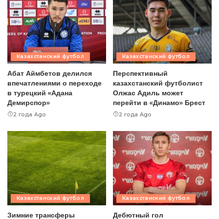
Казахстанский футбол
Казахстанский футбол
Абат Аймбетов делился
Перспективный
впечатлениями о переходе
казахстанский футболист
в турецкий «Адана
Олжас Адиль может
Демирспор»
перейти в «Динамо» Брест
2 года Ago
2 года Ago
Казахстанский футбол
Казахстанский футбол
Зимние трансферы
Дебютный гол