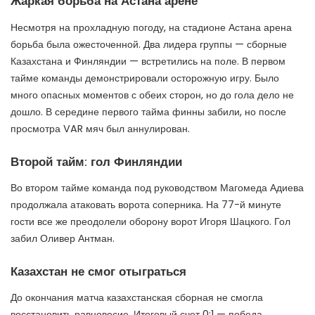
Жаркая борьба на Астана арене
Несмотря на прохладную погоду, на стадионе Астана арена
борьба была ожесточенной. Два лидера группы — сборные
Казахстана и Финляндии — встретились на поле. В первом
тайме команды демонстрировали осторожную игру. Было
много опасных моментов с обеих сторон, но до гола дело не
дошло. В середине первого тайма финны забили, но после
просмотра VAR мяч был аннулирован.
Второй тайм: гол Финляндии
Во втором тайме команда под руководством Магомеда Адиева
продолжала атаковать ворота соперника. На 77-й минуте
гости все же преодолели оборону ворот Игоря Шацкого. Гол
забил Оливер Антман.
Казахстан не смог отыграться
До окончания матча казахстанская сборная не смогла
восстановить равновесие. Итоговый счет 0:1 — победа