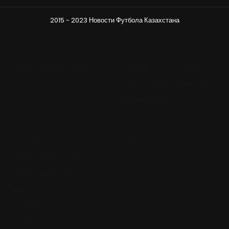
2015 - 2023 Новости Футбола Казахстана
Стандарты
Правовое
Стандарты цитирования
Условия использования
Отказ от ответственности
Политика DMCA
Ещё
О редакции
Кто пишет
О нас
Редакционный процесс
Контакты
Редакционная этика
Предложить материал
Рекламная политика
Раскрытие партнёрств