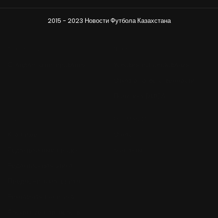
2015 - 2023 Новости Футбола Казахстана
Стандарты
Правовое
Стандарты цитирования
Условия использования
Отказ от ответственности
Политика DMCA
Ещё
О редакции
Кто пишет
О нас
Редакционный процесс
Контакты
Редакционная этика
Предложить материал
Рекламная политика
Раскрытие партнёрств