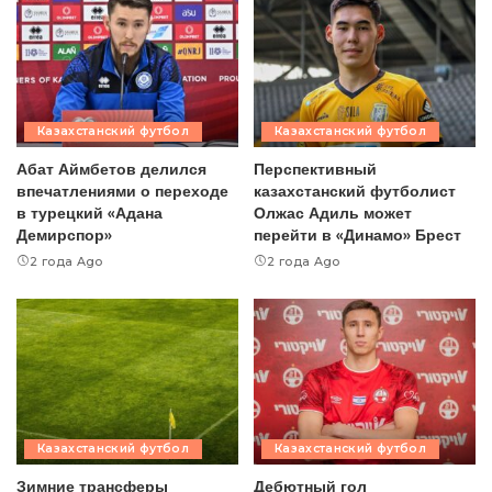
Казахстанский футбол
Казахстанский футбол
Абат Аймбетов делился
Перспективный
впечатлениями о переходе
казахстанский футболист
в турецкий «Адана
Олжас Адиль может
Демирспор»
перейти в «Динамо» Брест
2 года Ago
2 года Ago
Казахстанский футбол
Казахстанский футбол
Зимние трансферы
Дебютный гол