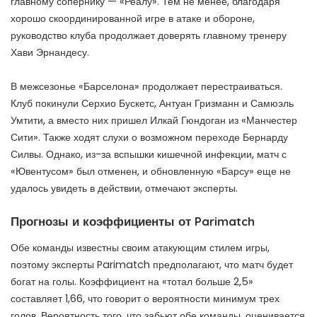
главному сопернику — «Реалу». Тем не менее, благодаря
хорошо скоординированной игре в атаке и обороне,
руководство клуба продолжает доверять главному тренеру
Хави Эрнандесу.
В межсезонье «Барселона» продолжает перестраиваться.
Клуб покинули Серхио Бускетс, Антуан Гризманн и Самюэль
Умтити, а вместо них пришел Илкай Гюндоган из «Манчестер
Сити». Также ходят слухи о возможном переходе Бернарду
Силвы. Однако, из-за вспышки кишечной инфекции, матч с
«Ювентусом» был отменен, и обновленную «Барсу» еще не
удалось увидеть в действии, отмечают эксперты.
Прогнозы и коэффициенты от Parimatch
Обе команды известны своим атакующим стилем игры,
поэтому эксперты Parimatch предполагают, что матч будет
богат на голы. Коэффициент на «тотал больше 2,5»
составляет 1,66, что говорит о вероятности минимум трех
голов. Вероятность того, что забьют обе команды, оценивается