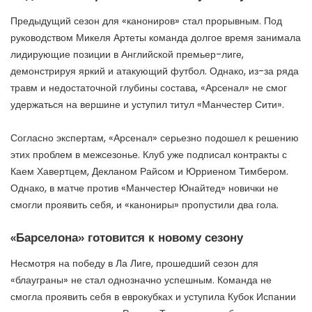
Предыдущий сезон для «канониров» стал прорывным. Под
руководством Микеля Артеты команда долгое время занимала
лидирующие позиции в Английской премьер-лиге,
демонстрируя яркий и атакующий футбол. Однако, из-за ряда
травм и недостаточной глубины состава, «Арсенал» не смог
удержаться на вершине и уступил титул «Манчестер Сити».
Согласно экспертам, «Арсенал» серьезно подошел к решению
этих проблем в межсезонье. Клуб уже подписал контракты с
Каем Хавертцем, Декланом Райсом и Юрриеном Тимбером.
Однако, в матче против «Манчестер Юнайтед» новички не
смогли проявить себя, и «канониры» пропустили два гола.
«Барселона» готовится к новому сезону
Несмотря на победу в Ла Лиге, прошедший сезон для
«блауграны» не стал однозначно успешным. Команда не
смогла проявить себя в еврокубках и уступила Кубок Испании