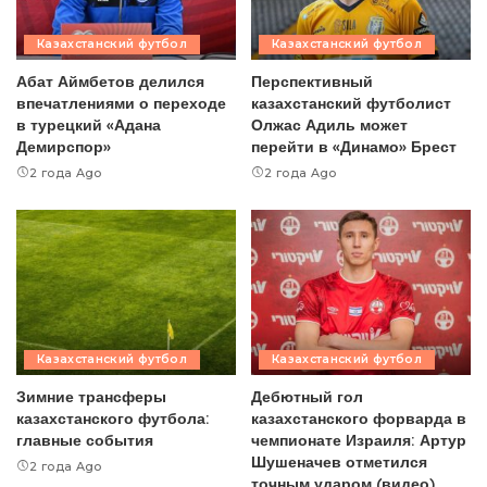
Казахстанский футбол
Казахстанский футбол
Абат Аймбетов делился
Перспективный
впечатлениями о переходе
казахстанский футболист
в турецкий «Адана
Олжас Адиль может
Демирспор»
перейти в «Динамо» Брест
2 года Ago
2 года Ago
Казахстанский футбол
Казахстанский футбол
Зимние трансферы
Дебютный гол
казахстанского футбола:
казахстанского форварда в
главные события
чемпионате Израиля: Артур
Шушеначев отметился
2 года Ago
точным ударом (видео)