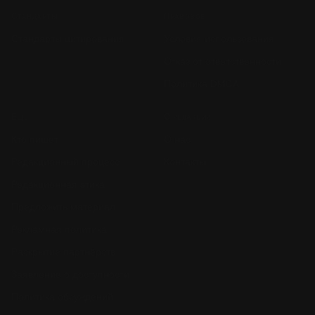
Стандарты
Правовое
Стандарты цитирования
Условия использования
Отказ от ответственности
Политика DMCA
Ещё
О редакции
Кто пишет
О нас
Редакционный процесс
Контакты
Редакционная этика
Предложить материал
Рекламная политика
Раскрытие партнёрств
Заявление о доступности
Политика обсуждений