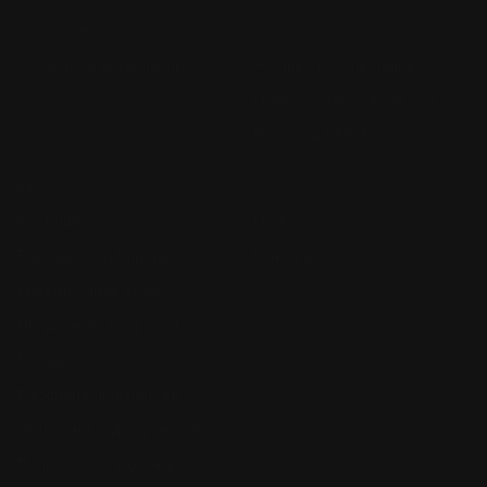
Стандарты
Правовое
Стандарты цитирования
Условия использования
Отказ от ответственности
Политика DMCA
Ещё
О редакции
Кто пишет
О нас
Редакционный процесс
Контакты
Редакционная этика
Предложить материал
Рекламная политика
Раскрытие партнёрств
Заявление о доступности
Политика обсуждений