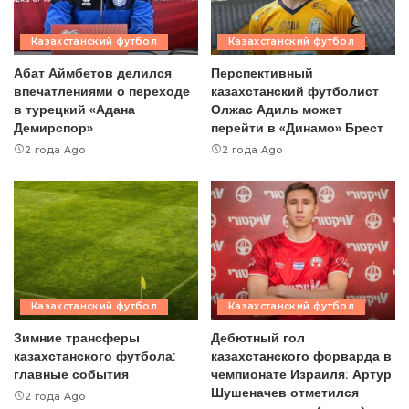
Казахстанский футбол
Казахстанский футбол
Абат Аймбетов делился
Перспективный
впечатлениями о переходе
казахстанский футболист
в турецкий «Адана
Олжас Адиль может
Демирспор»
перейти в «Динамо» Брест
2 года Ago
2 года Ago
Казахстанский футбол
Казахстанский футбол
Зимние трансферы
Дебютный гол
казахстанского футбола:
казахстанского форварда в
главные события
чемпионате Израиля: Артур
Шушеначев отметился
2 года Ago