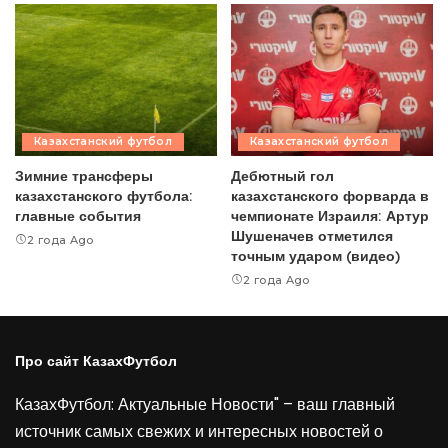
Казахстанский футбол
Казахстанский футбол
Зимние трансферы
Дебютный гол
казахстанского футбола:
казахстанского форварда в
главные события
чемпионате Израиля: Артур
Шушеначев отметился
2 года Ago
точным ударом (видео)
2 года Ago
Про сайт КазахФутбол
КазахФутбол: Актуальные Новости" – ваш главный
источник самых свежих и интересных новостей о