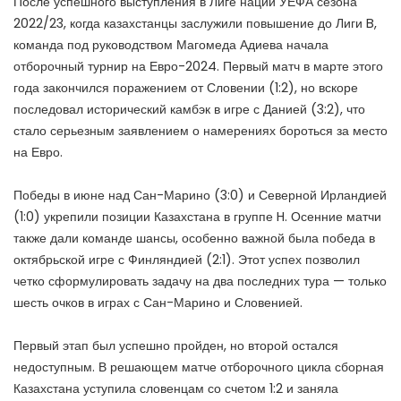
После успешного выступления в Лиге наций УЕФА сезона
2022/23, когда казахстанцы заслужили повышение до Лиги B,
команда под руководством Магомеда Адиева начала
отборочный турнир на Евро-2024. Первый матч в марте этого
года закончился поражением от Словении (1:2), но вскоре
последовал исторический камбэк в игре с Данией (3:2), что
стало серьезным заявлением о намерениях бороться за место
на Евро.
Победы в июне над Сан-Марино (3:0) и Северной Ирландией
(1:0) укрепили позиции Казахстана в группе H. Осенние матчи
также дали команде шансы, особенно важной была победа в
октябрьской игре с Финляндией (2:1). Этот успех позволил
четко сформулировать задачу на два последних тура — только
шесть очков в играх с Сан-Марино и Словенией.
Первый этап был успешно пройден, но второй остался
недоступным. В решающем матче отборочного цикла сборная
Казахстана уступила словенцам со счетом 1:2 и заняла