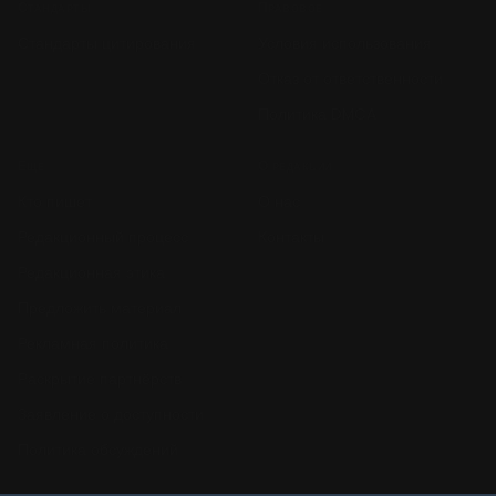
Стандарты
Правовое
Стандарты цитирования
Условия использования
Отказ от ответственности
Политика DMCA
Ещё
О редакции
Кто пишет
О нас
Редакционный процесс
Контакты
Редакционная этика
Предложить материал
Рекламная политика
Раскрытие партнёрств
Заявление о доступности
Политика обсуждений