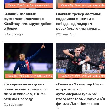
КазахФутбол: Актуальные Новости
КазахФутбол: Актуальные Ново
Бывший звездный
Главный тренер «Астаны»
футболист «Манчестер
поделился мнением о
Юнайтед» планирует дебют
победе над лидером
в боксе
российского чемпионата
2 года Ago
2 года Ago
КазахФутбол: Актуальные Новости
КазахФутбол: Актуальные Ново
«Бавария» неожиданно
«Реал» и «Манчестер Сити»
проигрывает в плей-офф
встретились с
Лиги чемпионов, «ПСЖ»
аутсайдерами турнира:
отмечает победу
итоги стартовых матчей 1/8
финала Лиги Чемпионов
2 года Ago