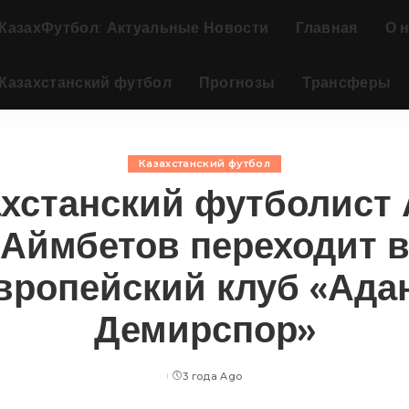
КазахФутбол: Актуальные Новости
Главная
О 
Казахстанский футбол
Прогнозы
Трансферы
Казахстанский футбол
ахстанский футболист 
Аймбетов переходит 
вропейский клуб «Ада
Демирспор»
3 года Ago
Posted
by