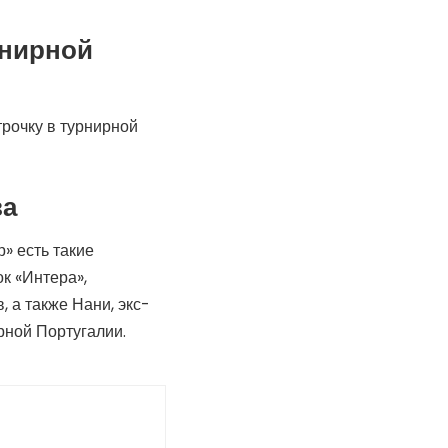
рнирной
рочку в турнирной
ва
» есть такие
к «Интера»,
, а также Нани, экс-
рной Португалии.