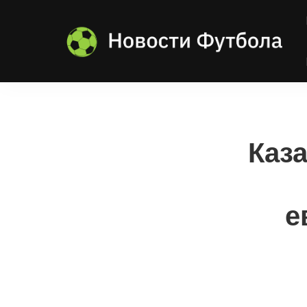
Каз
е