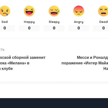
Sad
Happy
Sleepy
Angry
Dead
0
0
0
0
0
СТЬ
ахской сборной заменит
Месси и Роналд
ока «Милана» в
поражение «Интер Майа
 клубе
На