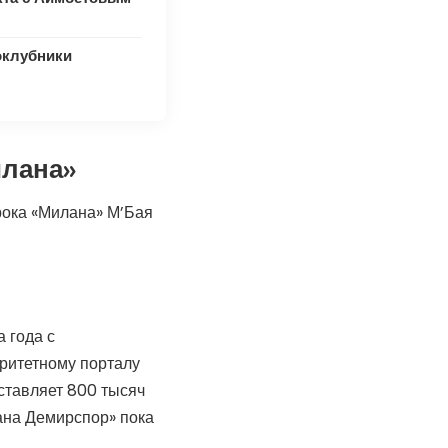
оклубники
илана»
рока «Милана» М’Бая
 года с
ритетному порталу
ставляет 800 тысяч
дана Демирспор» пока