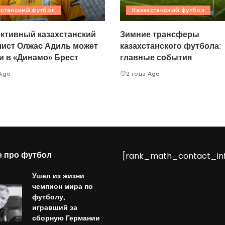
хстанский футбол
Казахстанский футбол
ктивный казахстанский
Зимние трансферы
ист Олжас Адиль может
казахстанского футбола:
и в «Динамо» Брест
главные события
 Ago
2 года Ago
е про футбол
[rank_math_contact_in
Ушел из жизни
чемпион мира по
футболу,
игравший за
сборную Германии