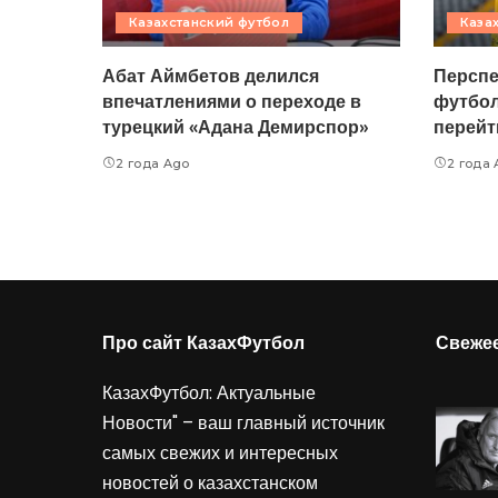
Казахстанский футбол
Каза
Абат Аймбетов делился
Перспе
впечатлениями о переходе в
футбол
турецкий «Адана Демирспор»
перейт
2 года Ago
2 года
Про сайт КазахФутбол
Свеже
КазахФутбол: Актуальные
Новости" – ваш главный источник
самых свежих и интересных
новостей о казахстанском