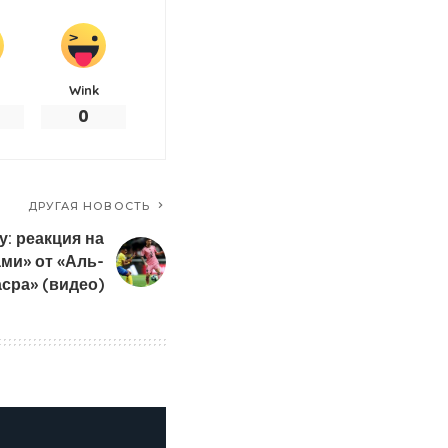
Wink
0
ДРУГАЯ НОВОСТЬ
у: реакция на
ми» от «Аль-
сра» (видео)