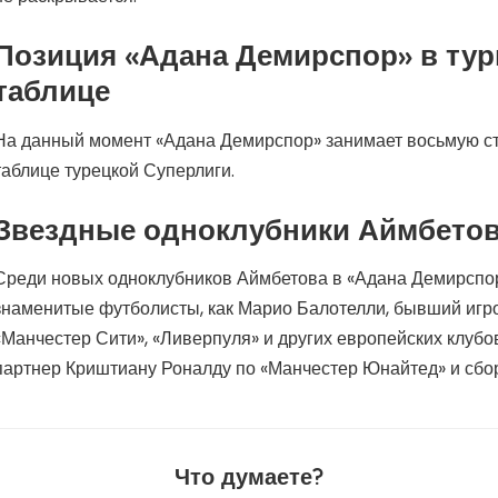
Позиция «Адана Демирспор» в ту
таблице
На данный момент «Адана Демирспор» занимает восьмую ст
таблице турецкой Суперлиги.
Звездные одноклубники Аймбето
Среди новых одноклубников Аймбетова в «Адана Демирспор
знаменитые футболисты, как Марио Балотелли, бывший игро
«Манчестер Сити», «Ливерпуля» и других европейских клубов
партнер Криштиану Роналду по «Манчестер Юнайтед» и сбо
Что думаете?