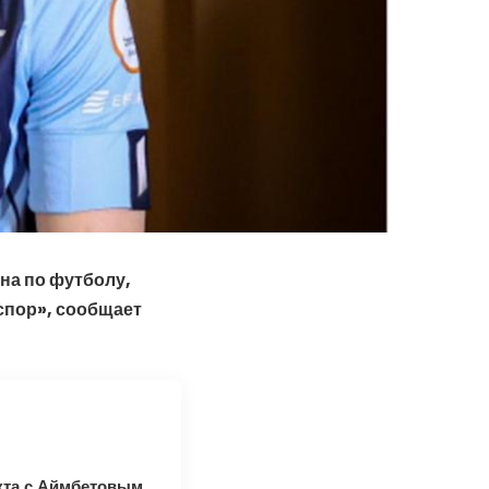
на по футболу,
спор», сообщает
кта с Аймбетовым