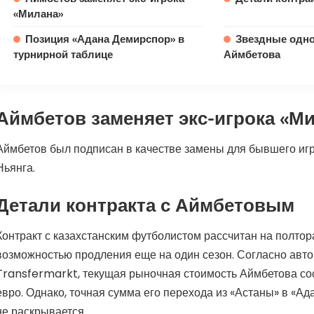
«Милана»
Позиция «Адана Демирспор» в
Звездные одн
турнирной таблице
Аймбетова
Аймбетов заменяет экс-игрока «М
Аймбетов был подписан в качестве замены для бывшего иг
Ньянга.
Детали контракта с Аймбетовым
Контракт с казахстанским футболистом рассчитан на полтора
возможностью продления еще на один сезон. Согласно авто
Transfermarkt, текущая рыночная стоимость Аймбетова со
евро. Однако, точная сумма его перехода из «Астаны» в «А
не раскрывается.