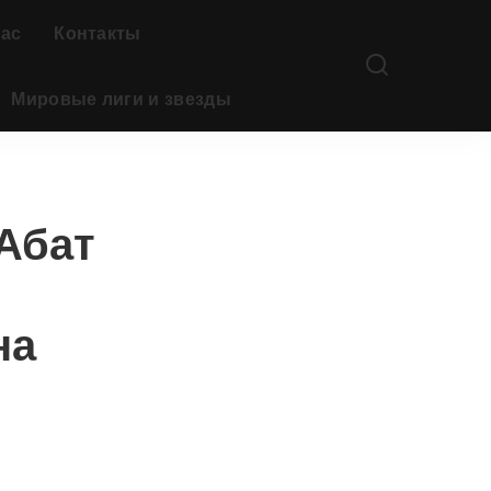
нас
Контакты
Мировые лиги и звезды
Абат
в
на