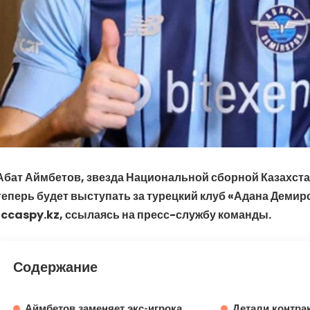
Абат Аймбетов, звезда Национальной сборной Казахста
теперь будет выступать за турецкий клуб «Адана Демир
fccaspy.kz, ссылаясь на пресс-службу команды.
Содержание
Аймбетов заменяет экс-игрока
Детали контра