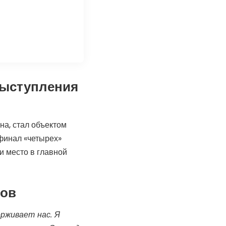
выступления
на, стал объектом
 финал «четырех»
и место в главной
ков
рживает нас. Я