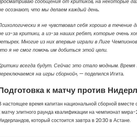
просматриваю сообщения от критиков, на некоторые да
не осознают, что мы делаем каждый день.
Психологически я не чувствовал себя хорошо в течение дв
не из-за критики, а из-за наших ребят, которые очень х
четырех. Многие из них впервые играли в Лиге Чемпионов
что я не смог помочь им добиться этой цели.
Критики всегда будут. Сейчас это стало модным. Время 
переключаемся на игры сборной»,
— поделился Игита.
Подготовка к матчу против Нидер
В настоящее время капитан национальной сборной вместе с
к матчу элитного раунда квалификации на чемпионат мира-
Нидерландов, который состоится завтра в 20:30 в Астане.