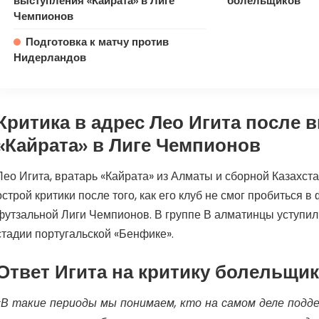
выступления «Кайрата» в Лиге
болельщиков
Чемпионов
Подготовка к матчу против
Нидерландов
Критика в адрес Лео Игита после 
«Кайрата» в Лиге Чемпионов
Лео Игита, вратарь «Кайрата» из Алматы и сборной Казахста
острой критики после того, как его клуб не смог пробиться в
футзальной Лиги Чемпионов. В группе В алматинцы уступил
стадии португальской «Бенфике».
Ответ Игита на критику болельщи
«В такие периоды мы понимаем, кто на самом деле подде