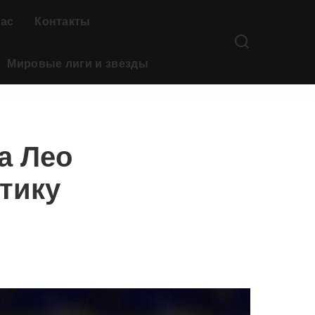
нас
Контакты
Мировые лиги и звезды
а Лео
итику