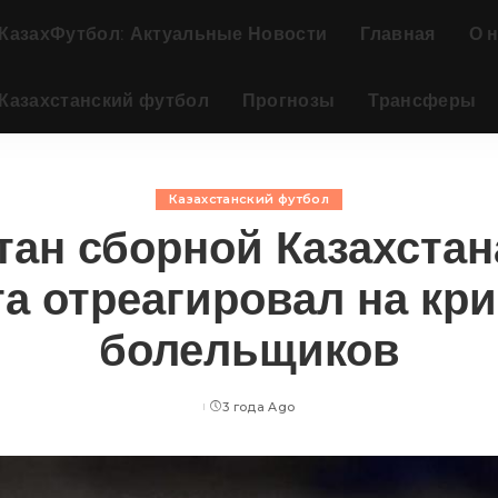
КазахФутбол: Актуальные Новости
Главная
О 
Казахстанский футбол
Прогнозы
Трансферы
Казахстанский футбол
тан сборной Казахстан
а отреагировал на кр
болельщиков
3 года Ago
Posted
by