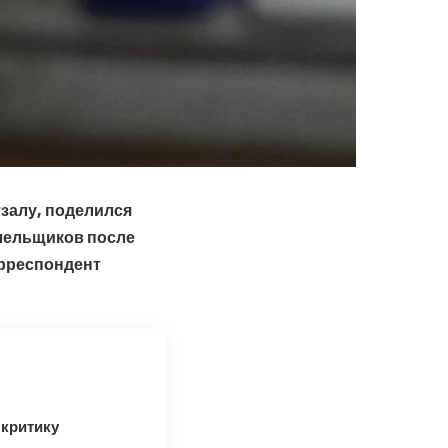
тзалу, поделился
олельщиков после
орреспондент
 критику