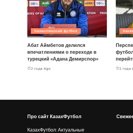
Казахстанский футбол
Каза
Абат Аймбетов делился
Перспе
впечатлениями о переходе в
футбол
турецкий «Адана Демирспор»
перейт
2 года Ago
2 года
Про сайт КазахФутбол
Свеже
КазахФутбол: Актуальные