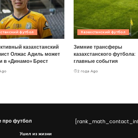
хстанский футбол
Казахстанский футбол
ктивный казахстанский
Зимние трансферы
ист Олжас Адиль может
казахстанского футбола:
и в «Динамо» Брест
главные события
 Ago
2 года Ago
е про футбол
[rank_math_contact_in
Ушел из жизни