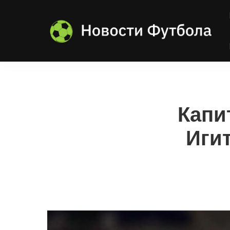
Капи
Игит