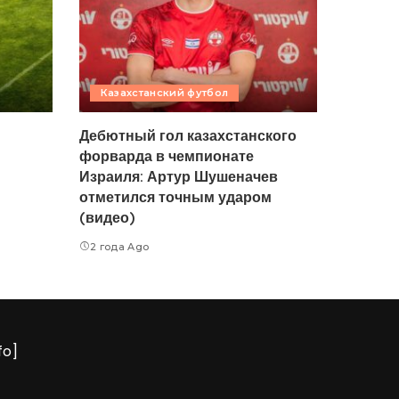
Казахстанский футбол
Дебютный гол казахстанского
форварда в чемпионате
Израиля: Артур Шушеначев
отметился точным ударом
(видео)
2 года Ago
fo]