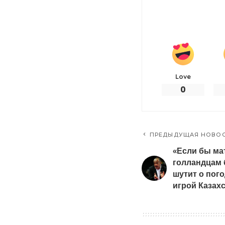
Love
0
ПРЕДЫДУЩАЯ НОВО
«Если бы ма
голландцам 
шутит о пог
игрой Казах