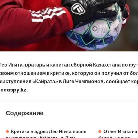
Лео Игита, вратарь и капитан сборной Казахстана по фу
своим отношением к критике, которую он получил от б
выступления «Кайрата» в Лиге Чемпионов, сообщает к
fccaspy.kz.
Содержание
Критика в адрес Лео Игита после
Ответ Игита на