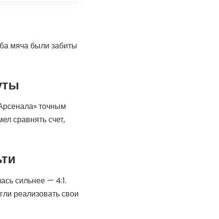
Оба мяча были забиты
уты
«Арсенала» точным
ел сравнять счет,
ьти
сь сильнее — 4:1.
гли реализовать свои