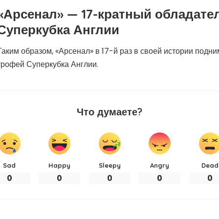
«Арсенал» — 17-кратный обладате
Суперкубка Англии
Таким образом, «Арсенал» в 17-й раз в своей истории подни
трофей Суперкубка Англии.
Что думаете?
Sad
Happy
Sleepy
Angry
Dead
0
0
0
0
0