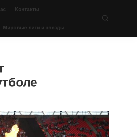
нас
Контакты
Мировые лиги и звезды
т
утболе