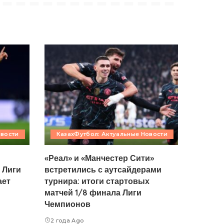
овости
КазахФутбол: Актуальные Новости
«Реал» и «Манчестер Сити»
 Лиги
встретились с аутсайдерами
ает
турнира: итоги стартовых
матчей 1/8 финала Лиги
Чемпионов
2 года Ago