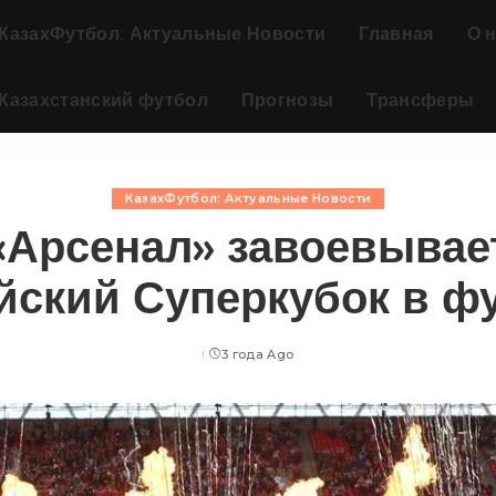
КазахФутбол: Актуальные Новости
Главная
О 
Казахстанский футбол
Прогнозы
Трансферы
КазахФутбол: Актуальные Новости
«Арсенал» завоевывае
йский Суперкубок в ф
3 года Ago
Posted
by