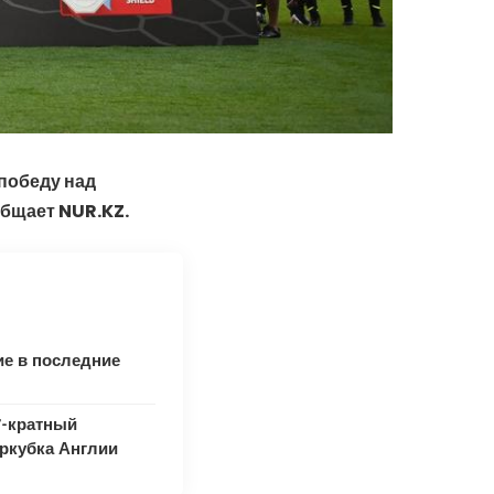
победу над
общает NUR.KZ.
ие в последние
7-кратный
ркубка Англии