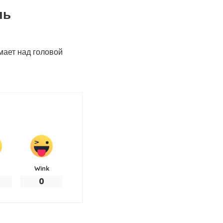
ль
мает над головой
Wink
0