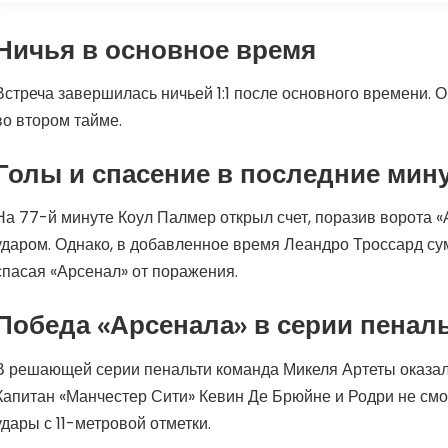
Ничья в основное время
Встреча завершилась ничьей 1:1 после основного времени. 
во втором тайме.
Голы и спасение в последние мин
На 77-й минуте Коул Палмер открыл счет, поразив ворота 
ударом. Однако, в добавленное время Леандро Троссард сум
спасая «Арсенал» от поражения.
Победа «Арсенала» в серии пенал
В решающей серии пенальти команда Микеля Артеты оказала
Капитан «Манчестер Сити» Кевин Де Брюйне и Родри не смо
удары с 11-метровой отметки.