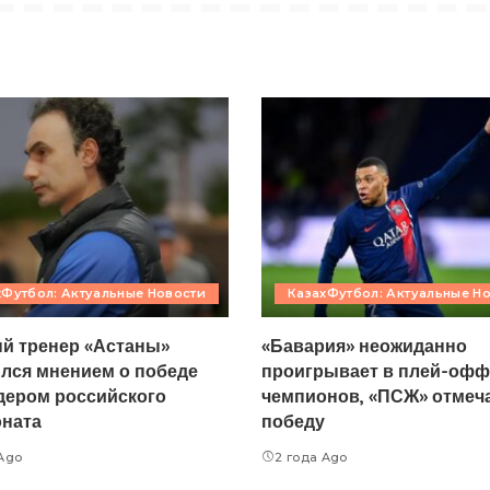
хФутбол: Актуальные Новости
КазахФутбол: Актуальные Н
й тренер «Астаны»
«Бавария» неожиданно
лся мнением о победе
проигрывает в плей-офф
дером российского
чемпионов, «ПСЖ» отмеч
ната
победу
 Ago
2 года Ago