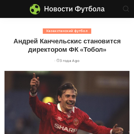
Казахстанский футбол
Андрей Канчельскис становится
директором ФК «Тобол»
3 года Ago
Posted
by