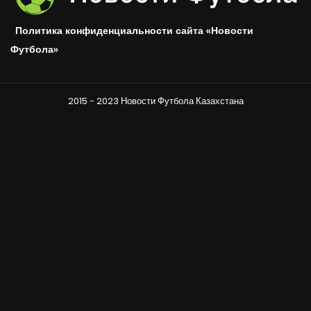
Политика конфиденциальности сайта «Новости
Футбола»
2015 - 2023 Новости Футбола Казахстана
Стандарты
Правовое
Стандарты цитирования
Условия использования
Отказ от ответственности
Политика DMCA
Ещё
О редакции
Кто пишет
О нас
Редакционный процесс
Контакты
Редакционная этика