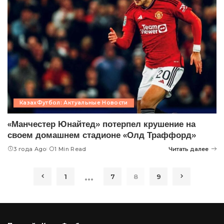
КазахФутбол: Актуальные Новости
«Манчестер Юнайтед» потерпел крушение на
своем домашнем стадионе «Олд Траффорд»
3 года Ago
1 Min Read
Читать далее
…
1
7
8
9