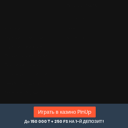
Политика DMCA
Ещё
О редакции
Кто пишет
О нас
Редакционный процесс
Контакты
Редакционная этика
Предложить материал
Рекламная политика
Раскрытие партнёрств
Заявление о доступности
Политика обсуждений
Играть в казино PinUp
До 150 000 ₸ + 250 FS НА 1-Й ДЕПОЗИТ!