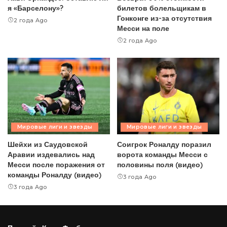
я «Барселону»?
билетов болельщикам в
Гонконге из-за отсутствия
2 года Ago
Месси на поле
2 года Ago
Мировые лиги и звезды
Мировые лиги и звезды
Шейхи из Саудовской
Соигрок Роналду поразил
Аравии издевались над
ворота команды Месси с
Месси после поражения от
половины поля (видео)
команды Роналду (видео)
3 года Ago
3 года Ago