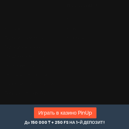
Политика DMCA
Ещё
О редакции
Кто пишет
О нас
Редакционный процесс
Контакты
Редакционная этика
Предложить материал
Рекламная политика
Раскрытие партнёрств
Заявление о доступности
Политика обсуждений
Играть в казино PinUp
До 150 000 ₸ + 250 FS НА 1-Й ДЕПОЗИТ!