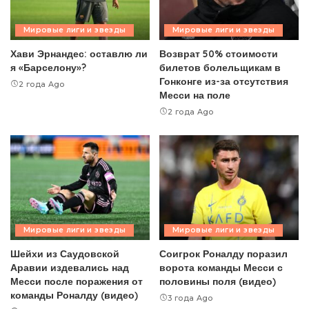
Мировые лиги и звезды
Мировые лиги и звезды
Хави Эрнандес: оставлю ли
Возврат 50% стоимости
я «Барселону»?
билетов болельщикам в
Гонконге из-за отсутствия
2 года Ago
Месси на поле
2 года Ago
Мировые лиги и звезды
Мировые лиги и звезды
Шейхи из Саудовской
Соигрок Роналду поразил
Аравии издевались над
ворота команды Месси с
Месси после поражения от
половины поля (видео)
команды Роналду (видео)
3 года Ago