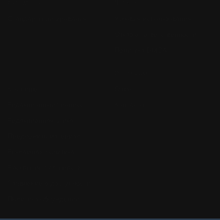
Стандарты
Правовое
Стандарты цитирования
Условия использования
Отказ от ответственности
Политика DMCA
Ещё
О редакции
Кто пишет
О нас
Редакционный процесс
Контакты
Редакционная этика
Предложить материал
Рекламная политика
Раскрытие партнёрств
Заявление о доступности
Политика обсуждений