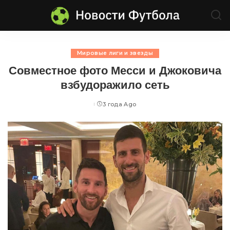
Мировые лиги и звезды
Совместное фото Месси и Джоковича
взбудоражило сеть
3 года Ago
Posted
by