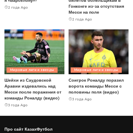
я «Барселону»?
билетов болельщикам в
Гонконге из-за отсутствия
2 года Ago
Месси на поле
2 года Ago
Мировые лиги и звезды
Мировые лиги и звезды
Шейхи из Саудовской
Соигрок Роналду поразил
Аравии издевались над
ворота команды Месси с
Месси после поражения от
половины поля (видео)
команды Роналду (видео)
3 года Ago
3 года Ago
Про сайт КазахФутбол