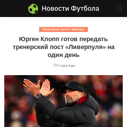
Мировые лиги и звезды
Юрген Клопп готов передать
тренерский пост «Ливерпуля» на
один день
3 года Ago
Posted
by