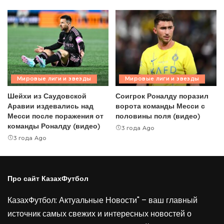
Мировые лиги и звезды
Мировые лиги и звезды
Шейхи из Саудовской
Соигрок Роналду поразил
Аравии издевались над
ворота команды Месси с
Месси после поражения от
половины поля (видео)
команды Роналду (видео)
3 года Ago
3 года Ago
Про сайт КазахФутбол
КазахФутбол: Актуальные Новости" – ваш главный
источник самых свежих и интересных новостей о