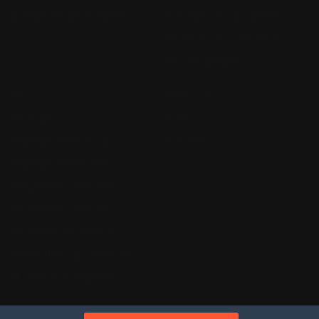
Стандарты цитирования
Условия использования
Отказ от ответственности
Политика DMCA
Ещё
О редакции
Кто пишет
О нас
Редакционный процесс
Контакты
Редакционная этика
Предложить материал
Рекламная политика
Раскрытие партнёрств
Заявление о доступности
Политика обсуждений