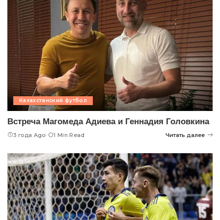
Казахстанский футбол
Встреча Магомеда Адиева и Геннадия Головкина
3 года Ago
1 Min Read
Читать далее