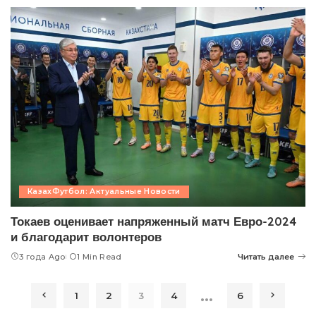
КазахФутбол: Актуальные Новости
Токаев оценивает напряженный матч Евро-2024
и благодарит волонтеров
3 года Ago
1 Min Read
Читать далее
…
1
2
3
4
6