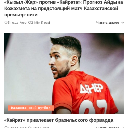
«Кызыл-Жар» против «Кайрата»: Прогноз Айдына
Кожахмета на предстоящий матч Казахстанской
премьер-лиги
3 года Ago
2 Min Read
Читать далее
Казахстанский футбол
«Кайрат» привлекает бразильского форварда
3 года Ago
1 Min Read
Читать далее