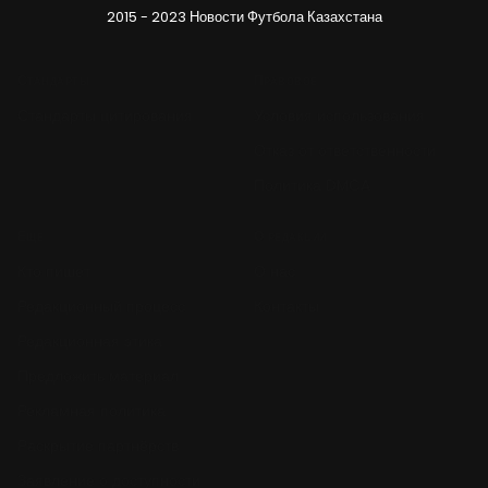
2015 - 2023 Новости Футбола Казахстана
Стандарты
Правовое
Стандарты цитирования
Условия использования
Отказ от ответственности
Политика DMCA
Ещё
О редакции
Кто пишет
О нас
Редакционный процесс
Контакты
Редакционная этика
Предложить материал
Рекламная политика
Раскрытие партнёрств
Заявление о доступности